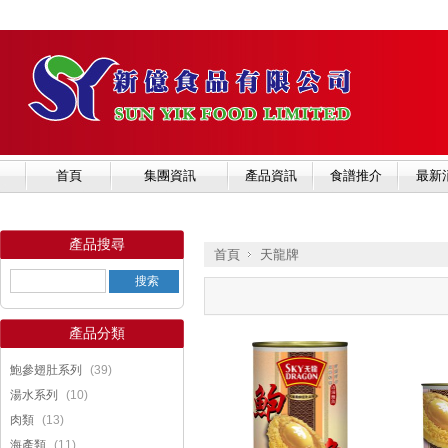
首頁
集團資訊
產品資訊
食譜推介
最新
產品搜尋
首頁
天龍牌
產品分類
»
(39)
鮑參翅肚系列
(10)
湯水系列
(13)
肉類
(11)
海產類