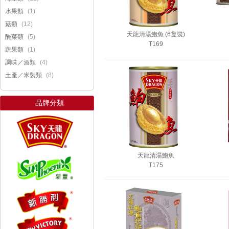
(1)
水果類
(12)
菇類
天龍清湯鮑魚 (6隻裝)
(5)
醃菜類
T169
(1)
蔬果類
(4)
調味／酒類
(8)
土產／米製類
品牌分類
天龍清湯鮑魚
T175