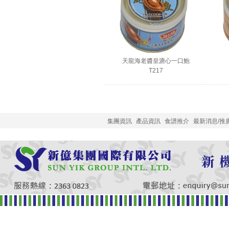
天龍海老醬皇溏心一口鮑
T217
集團資訊
產品資訊
食譜推介
最新消息/推