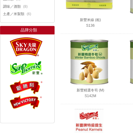
(8)
調味／酒類
(6)
土產／米製類
新豐米線 (粗)
S136
品牌分類
新豐精選冬筍 (M)
S142M