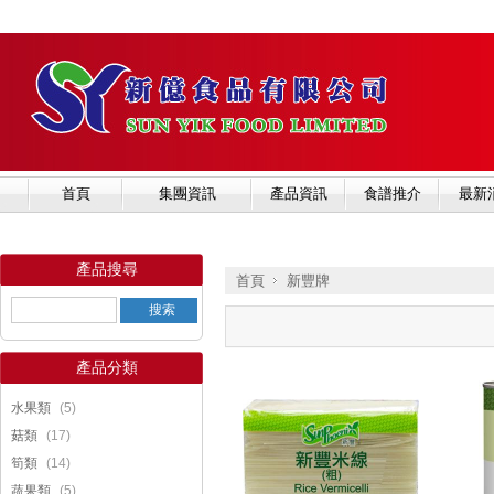
首頁
集團資訊
產品資訊
食譜推介
最新
產品搜尋
首頁
新豐牌
產品分類
»
(5)
水果類
(17)
菇類
(14)
筍類
(5)
蔬果類