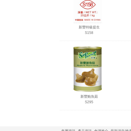
新豐特級提生
S158
新豐鮑魚菇
S295
集團資訊
產品資訊
食譜推介
最新消息/推