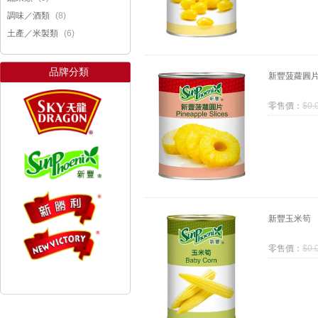
(8)
調味／酒類
(6)
土產／米製類
品牌分類
新豐菠蘿圓
零售價：
$
0.
新豐玉米筍
零售價：
$
0.