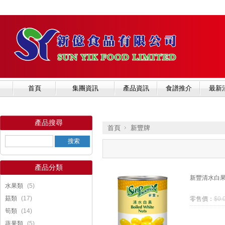
首頁
集團資訊
產品資訊
食譜推介
最新
產品搜尋
首頁
新豐牌
產品分類
»
新豐清水白
(5)
水果類
(17)
菇類
零售價：
$
0.
(14)
筍類
(5)
蔬果類