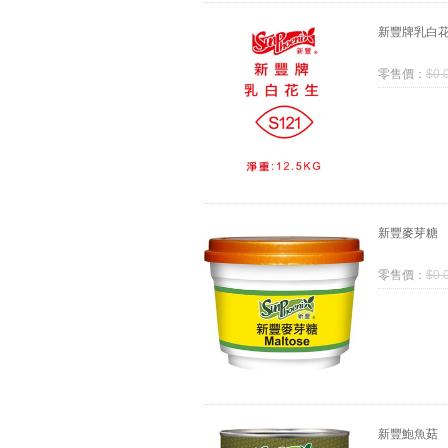
新豐牌乳白
零售價：
$
0.
新豐麥芽糖
零售價：
$
0.
新豐鮑魚菇