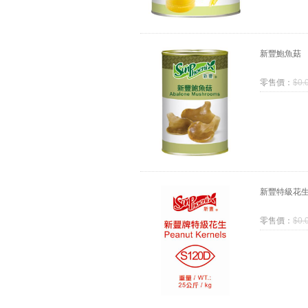
新豐鮑魚菇
零售價：
$
0.
新豐特級花
零售價：
$
0.