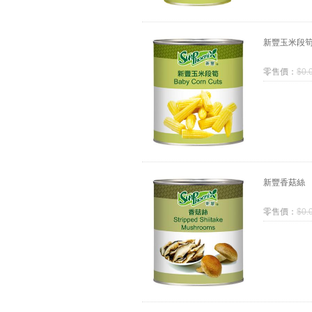
新豐玉米段
零售價：
$
0.
新豐香菇絲
零售價：
$
0.