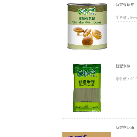
新豐香菇整
零售價：
$
0.
新豐米線
零售價：
$
0.
新豐芝麻油