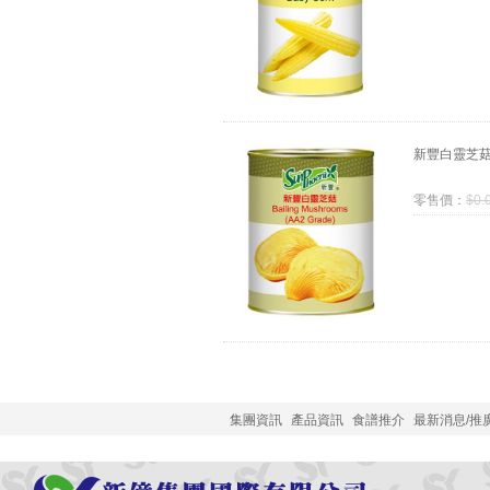
新豐白靈芝菇 (
零售價：
$
0.
集團資訊
產品資訊
食譜推介
最新消息/推