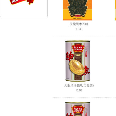
天龍黑木耳絲
T139
天龍清湯鮑魚 (6隻裝)
T161