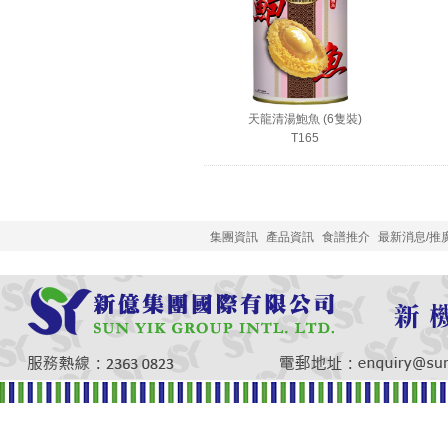
天龍清湯鮑魚 (6隻裝)
T165
集團資訊
產品資訊
食譜推介
最新消息/推