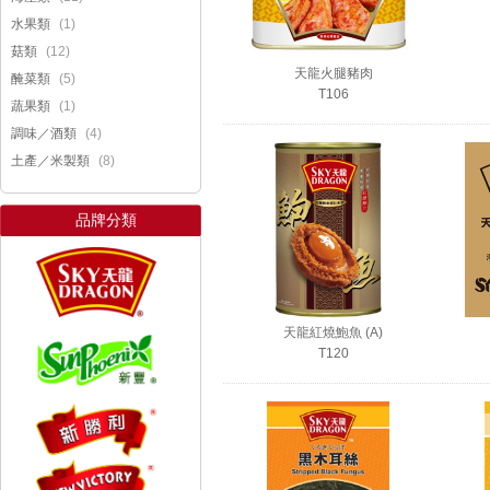
(1)
水果類
(12)
菇類
天龍火腿豬肉
(5)
醃菜類
T106
(1)
蔬果類
(4)
調味／酒類
(8)
土產／米製類
品牌分類
天龍紅燒鮑魚 (A)
T120