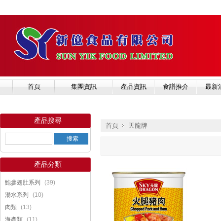
首頁
集團資訊
產品資訊
食譜推介
最新
產品搜尋
首頁
天龍牌
產品分類
»
(39)
鮑參翅肚系列
(10)
湯水系列
(13)
肉類
(11)
海產類