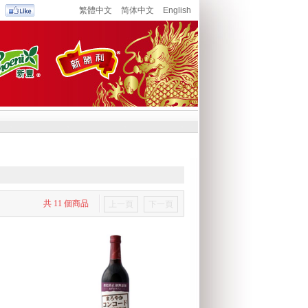
繁體中文
简体中文
English
共
11
個商品
上一頁
下一頁