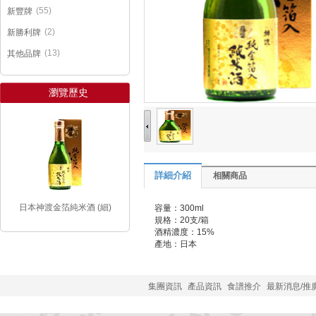
(55)
新豐牌
(2)
新勝利牌
(13)
其他品牌
瀏覽歷史
詳細介紹
相關商品
日本神渡金箔純米酒 (細)
容量：300ml
規格：20支/箱
酒精濃度：15%
產地：日本
集團資訊
產品資訊
食譜推介
最新消息/推