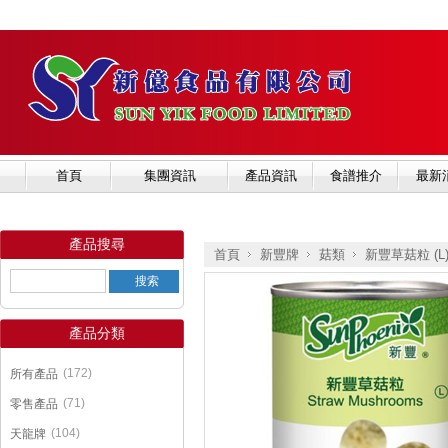
首頁
集團資訊
產品資訊
食譜推介
最新
產品搜尋
首頁
新豐牌
菇類
新豐草菇粒 (L
產品分類
»
»
»
(172)
所有產品
(71)
零售產品
(104)
天龍牌