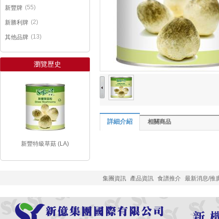
(55)
新豐牌
(2)
新勝利牌
(13)
其他品牌
瀏覽歷史
詳細介紹
相關商品
新豐特級草菇 (LA)
集團資訊
產品資訊
食譜推介
最新消息/推