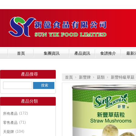
首頁
集團資訊
產品資訊
食譜推介
最新
產品搜尋
首頁
新豐牌
菇類
新豐特級草菇 (
產品分類
»
»
»
(172)
所有產品
(71)
零售產品
(104)
天龍牌