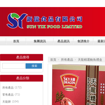
首頁
集團資訊
產品資訊
食譜推介
最新
產品搜尋
首頁
所有產品
天龍精選鮑魚禮盒
產品分類
»
»
(172)
所有產品
(71)
零售產品
(104)
天龍牌