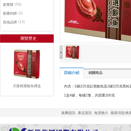
(55)
新豐牌
(2)
新勝利牌
(13)
其他品牌
瀏覽歷史
詳細介紹
相關商品
天龍精選鮑魚禮盒
內含：2罐225克紅燒鮑魚及2罐225克黑松
1盒4罐，每罐2隻，共固重200克
集團資訊
產品資訊
食譜推介
最新消息/推