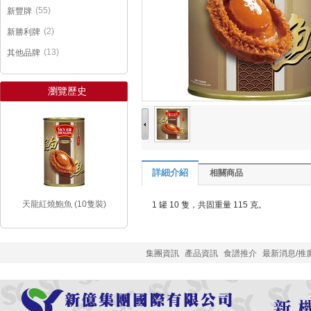
(55)
新豐牌
(2)
新勝利牌
(13)
其他品牌
瀏覽歷史
詳細介紹
相關商品
天龍紅燒鮑魚 (10隻裝)
1 罐 10 隻，共固重量 115 克。
集團資訊
產品資訊
食譜推介
最新消息/推