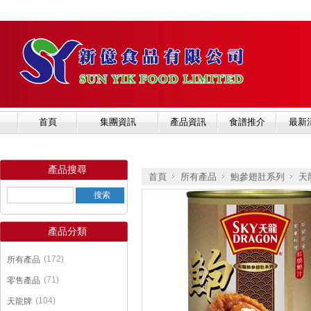
首頁
集團資訊
產品資訊
食譜推介
最新
產品搜尋
首頁
所有產品
鮑參翅肚系列
天
產品分類
»
»
»
(172)
所有產品
(71)
零售產品
(104)
天龍牌